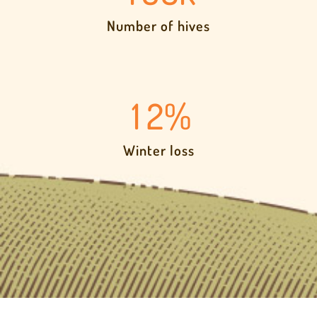
Number of hives
0
0
1
1
2
%
Winter loss