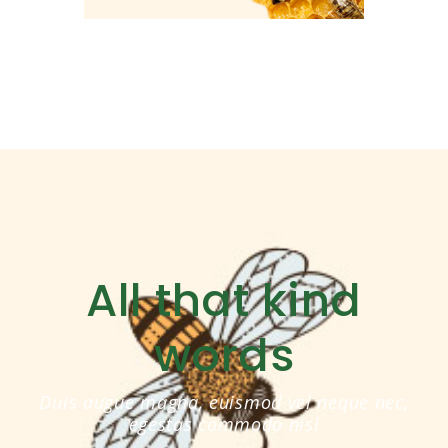
All that kind
words
0
0
Duis augue magna, euismod vel neque nec,
1
1
egestas commodo nisl